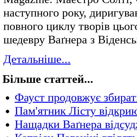
наступного року, диригув
повного циклу творів цьо
шедевру Ваґнера з Віденс
Детальніше...
Більше статтей...
Фауст продовжує збират
Пам'ятник Лісту відкрию
Нащадки Ваґнера відсуд