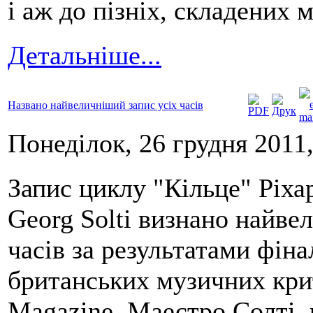
і аж до пізніх, складених 
Детальніше...
Названо найвеличніший запис усіх часів
Понеділок, 26 грудня 2011,
Запис циклу "Кільце" Ріхар
Georg Solti визнано найве
часів за результатами фін
британських музичних кри
Magazine. Маестро Солті, 