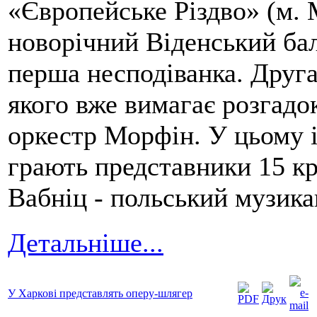
«Європейське Різдво» (м. 
новорічний Віденський бал
перша несподіванка. Друга 
якого вже вимагає розгадо
оркестр Морфін. У цьому 
грають представники 15 кр
Вабніц - польський музикан
Детальніше...
У Харкові представлять оперу-шлягер