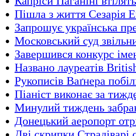
Капріси Паганіні втілять
Пішла з життя Сезарія 
Запрошує українська пре
Московський суд звільни
Завершився конкурс імен
Названо лауреатів Briti
Рукописів Ваґнера побі
Піаніст виконає за тижд
Минулий тиждень забрав
Донецький аеропорт отр
Дві скрипки Страдіварі 