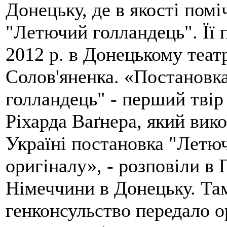
Донецьку, де в якості помі
"Летючий голландець". Її п
2012 р. в Донецькому театр
Солов'яненка. «Постановк
голландець" - перший твір
Ріхарда Ваґнера, який вик
Україні постановка "Летю
оригіналу», - розповіли в
Німеччини в Донецьку. Там
генконсульство передало 