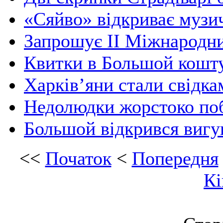
«Сяйво» відкриває музи
Запрошує ІІ Міжнародни
Квитки в Большой кошт
Харків’яни стали свідка
Недолюдки жорстоко поб
Большой відкрився вигу
<<
Початок
<
Попередня
Кі