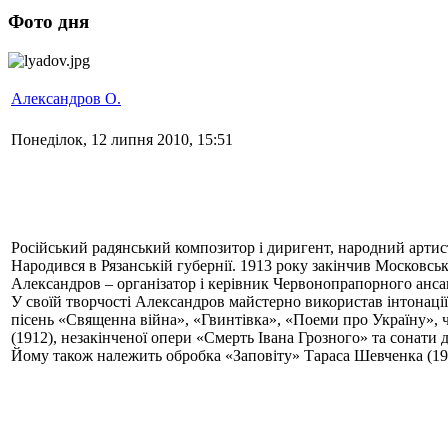
Фото дня
Александров О.
Понеділок, 12 липня 2010, 15:51
Російський радянський композитор і диригент, народний артис
Народився в Рязанській губернії. 1913 року закінчив Московськ
Александров – організатор і керівник Червонопрапорного ансамб
У своїй творчості Александров майстерно використав інтонації с
пісень «Священна війна», «Гвинтівка», «Поеми про Україну», 
(1912), незакінченої опери «Смерть Івана Грозного» та сонати 
Йому також належить обробка «Заповіту» Тараса Шевченка (1