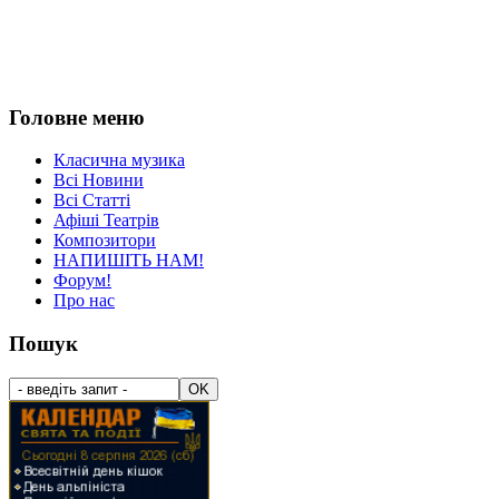
Головне меню
Класична музика
Всі Новини
Всі Статті
Афіші Театрів
Композитори
НАПИШІТЬ НАМ!
Форум!
Про нас
Пошук