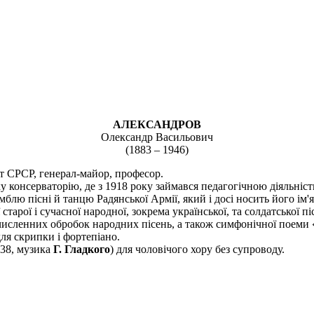
АЛЕКСАНДРОВ
Олександр Васильович
(1883 – 1946)
т СРСР, генерал-майор, професор.
у консерваторію, де з 1918 року займався педагогічною діяльніст
лю пісні й танцю Радянської Армії, який і досі носить його ім'я
тарої і сучасної народної, зокрема української, та солдатської п
численних обробок народних пісень, а також симфонічної поеми «
для скрипки і фортепіано.
938, музика
Г. Гладкого
) для чоловічого хору без супроводу.