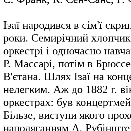
Ізаї народився в сім'ї скри
роки. Семирічний хлопчик
оркестрі і одночасно навча
Р. Массарі, потім в Брюссе
В'єтана. Шлях Ізаї на кон
нелегким. Аж до 1882 г. в
оркестрах: був концертмей
Більзе, виступи якого прох
наполяганням А. Рубінштей