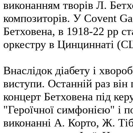
виконанням творів Л. Бет
композиторів. У Covent Ga
Бетховена, в 1918-22 рр с
оркестру в Цинциннаті (С
Внаслідок діабету і хвороб
виступи. Останній раз він 
концерт Бетховена під кер
"Героїчної симфонією" і 
виконанні А. Корто, Ж. Тіб