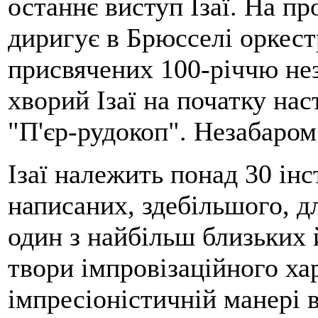
останнє виступ Ізаї. На пр
диригує в Брюсселі оркест
присвячених 100-річчю не
хворий Ізаї на початку нас
"П'єр-рудокоп". Незабаром
Ізаї належить понад 30 ін
написаних, здебільшого, д
один з найбільш близьких 
твори імпровізаційного хар
імпресіоністичній манері 