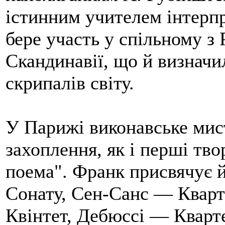
істинним учителем інтерпре
бере участь у спільному з
Скандинавії, що й визначи
скрипалів світу.
У Парижі виконавське мист
захоплення, як і перші тво
поема". Франк присвячує 
Сонату, Сен-Санс — Кварт
Квінтет, Дебюссі — Кварте