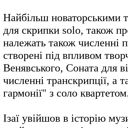
Найбільш новаторськими тв
для скрипки solo, також пр
належать також численні п'є
створені під впливом творч
Венявського, Соната для ві
численні транскрипції, а т
гармонії" з соло квартетом
Ізаї увійшов в історію муз