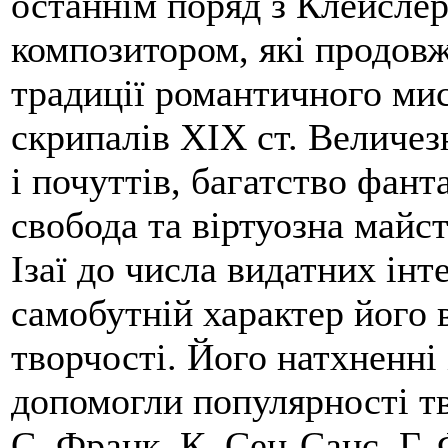
останнім поряд з Клейслер
композитором, які продовж
традиції романтичного ми
скрипалів XIX ст. Величе
і почуттів, багатство фанта
свобода та віртуозна майст
Ізаї до числа видатних інт
самобутній характер його 
творчості. Його натхненні 
допомогли популярності тв
С. Франк, К. Сен-Санс, Г.