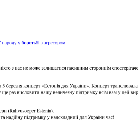
 народу у боротьбі з агресором
 ніхто з нас не може залишатися пасивним стороннім спостерігач
а 5 березня концерт «Естонія для України».
Концерт транслювала 
у ще раз висловити нашу величезну підтримку всім вам у цей вир
ри (Rahvusooper Estonia).
та надійну підтримку у надскладний для України час!