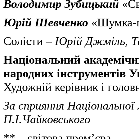
Володимир Зубицький
«Св
Юрій Шевченко
«Шумка-г
Солісти –
Юрій Джміль, Т
Національний академічн
народних інструментів У
Художній керівник і голов
За сприяння Національної 
П.І.Чайковського
** – світова прем’єра