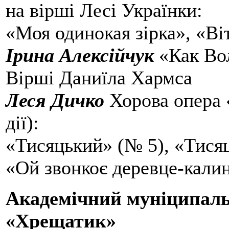
на вірші Лесі Українки:
«Моя одинокая зірка», «Ві
Ірина Алексійчук
«Как Вол
Вірші Даниїла Хармса
Леся Дичко
Хорова опера 
дії):
«Тисяцький» (№ 5), «Тися
«Ой звонкоє деревце-кали
Академічний муніципал
«Хрещатик»