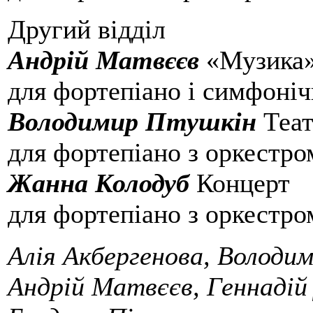
Другий відділ
Андрій Матвєєв
«Музика
для фортепіано і симфоніч
Володимир Птушкін
Теат
для фортепіано з оркестро
Жанна Колодуб
Концерт
для фортепіано з оркестро
Алія Акбергенова, Володи
Андрій Матвєєв, Геннадій