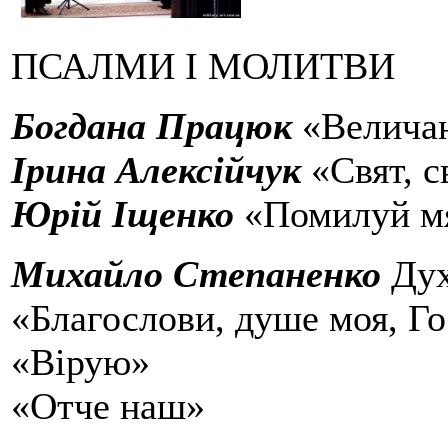
ПСАЛМИ І МОЛИТВИ
Богдана Працюк
«Величан
Ірина Алексійчук
«Свят, с
Юрій Іщенко
«Помилуй мя
Михайло Степаненко
Дух
«Благослови, душе моя, Г
«Вірую»
«Отче наш»