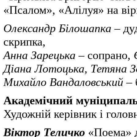
«Псалом», «Алілуя» на ві
Олександр Білошапка
– ду
скрипка,
Анна Зарецька
– сопрано,
Діана Лотоцька, Тетяна З
Михайло Вандаловський
– 
Академічний муніципаль
Художній керівник і голов
Віктор Теличко
«Поема» д