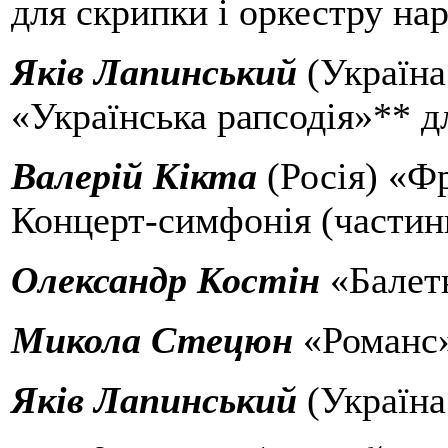
для скрипки і оркестру на
Яків Лапинський
(Україна
«Українська рапсодія»** 
Валерій Кікта
(Росія) «Ф
Концерт-симфонія (частин
Олександр Костін
«Балет
Микола Стецюн
«Романс
Яків Лапинський
(Україна