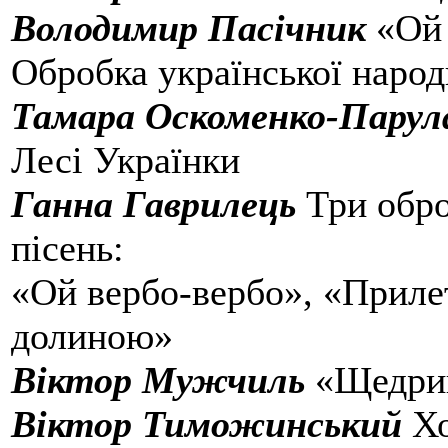
Володимир Пасічник
«Ой 
Обробка української народ
Тамара Оскоменко-Парул
Лесі Українки
Ганна Гаврилець
Три обро
пісень:
«Ой вербо-вербо», «Прилет
долиною»
Віктор Мужчиль
«Щедрик
Віктор Тиможинський
Хо