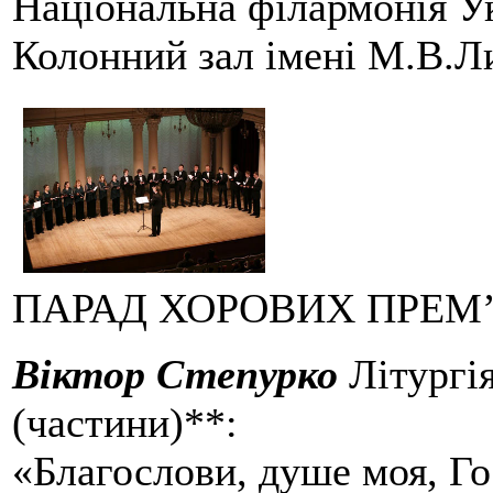
Національна філармонія У
Колонний зал імені М.В.Л
ПАРАД ХОРОВИХ ПРЕМ
Віктор Степурко
Літургія
(частини)**:
«Благослови, душе моя, Г