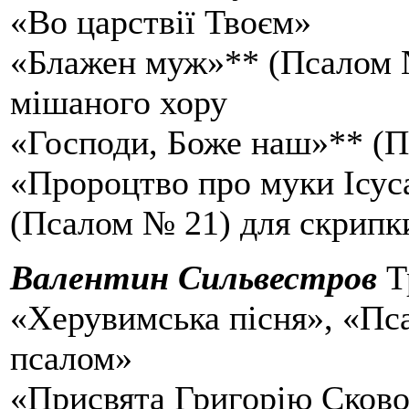
«Во царствії Твоєм»
«Блажен муж»** (Псалом №
мішаного хору
«Господи, Боже наш»** (
«Пророцтво про муки Ісус
(Псалом № 21) для скрипки
Валентин Сильвестров
Тр
«Херувимська пісня», «Пс
псалом»
«Присвята Григорію Сково