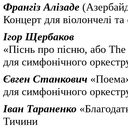
Франгіз Алізаде
(Азербайд
Концерт для віолончелі та
Ігор Щербаков
«Піснь про пісню, або Th
для симфонічного оркестр
Євген Станкович
«Поема
для симфонічного оркестр
Іван Тараненко
«Благодатн
Тичини