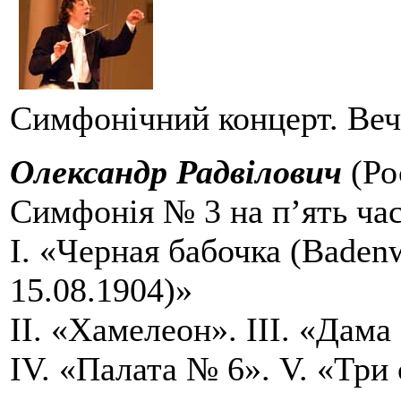
Симфонічний концерт. Веч
Олександр Радвілович
(Ро
Симфонія № 3 на п’ять ча
І. «Черная бабочка (Badenw
15.08.1904)»
ІІ. «Хамелеон». ІІІ. «Дама
IV. «Палата № 6». V. «Три