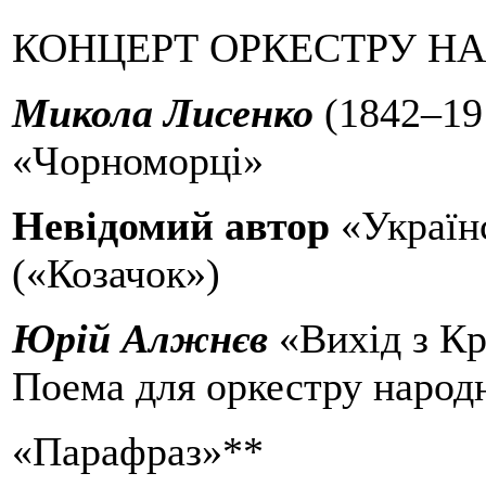
КОНЦЕРТ ОРКЕСТРУ Н
Микола Лисенко
(1842–19
«Чорноморці»
Невідомий автор
«Україн
(«Козачок»)
Юрій Алжнєв
«Вихід з К
Поема для оркестру народ
«Парафраз»**