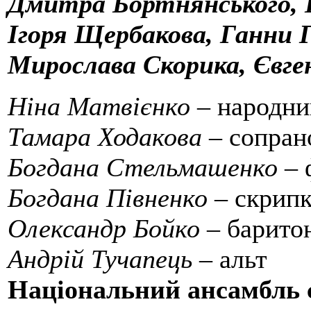
Дмитра Бортнянського, 
Ігоря Щербакова, Ганни 
Мирослава Скорика, Євг
Ніна Матвієнко
– народни
Тамара Ходакова
– сопран
Богдана Стельмашенко
– 
Богдана Півненко
– скрипк
Олександр Бойко
– барито
Андрій Тучапець
– альт
Національний ансамбль с