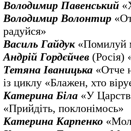
Володимир Павенський
«Х
Володимир Волонтир
«От
радуйся»
Василь Гайдук
«Помилуй м
Андрій Гордєйчев
(Росія)
Тетяна Іваницька
«Отче н
із циклу «Блажен, хто віру
Катерина Біла
«У Царств
«Прийдіть, поклонімось»
Катерина Карпенко
«Мол