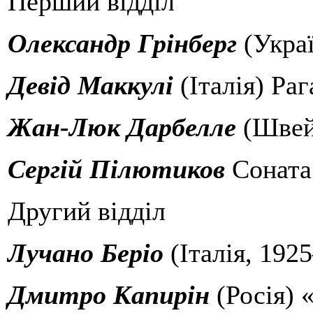
Перший відділ
Олександр Грінберг
(Украї
Девід Маккулі
(Італія) Раг
Жан-Люк Дарбелле
(Швейц
Сергій Пілютиков
Соната
Другий відділ
Лучано Беріо
(Італія, 192
Дмитро Капирін
(Росія) 