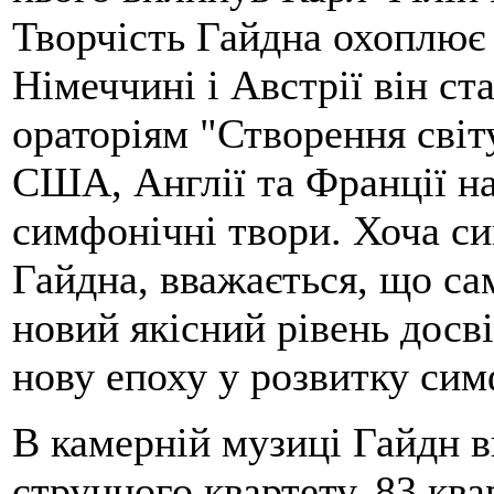
Творчість Гайдна охоплює
Німеччині і Австрії він ст
ораторіям "Створення світ
США, Англії та Франції н
симфонічні твори. Хоча си
Гайдна, вважається, що сам
новий якісний рівень досв
нову епоху у розвитку сим
В камерній музиці Гайдн 
струнного квартету. 83 кв