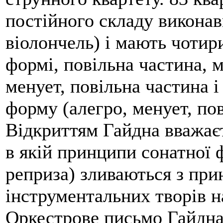
постійного складу виконавц
віолончель) і мають чотир
формі, повільна частина, м
менует, повільна частина і
форму (алегро, менует, пов
Відкриттям Гайдна вважає
в якій принципи сонатної 
реприза) зливаються з при
інструментальних творів н
Оркестрове письмо Гайдна