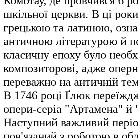
Комотау, де провчився 6 рок
шкільної церкви. В ці рок
грецькою та латиною, озн
античною літературою й п
класичну епоху було необ
композиторові, адже оперн
переважно на античній тем
В 1746 році Ґлюк переїжд
опери-серіа "Артамена" й "
Наступний важливий період
пов'язаний з роботою в об