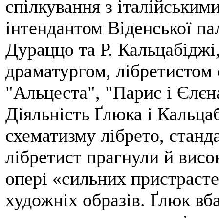
спілкування з італійським
інтендантом Віденської п
Дураццо та Р. Кальцабіджі,
драматургом, лібретистом 
"Альцеста", "Парис і Єлєн
Діяльність Ґлюка і Кальца
схематизму лібрето, станд
лібретист прагнули й висок
опері «сильних пристрасте
художніх образів. Ґлюк вб