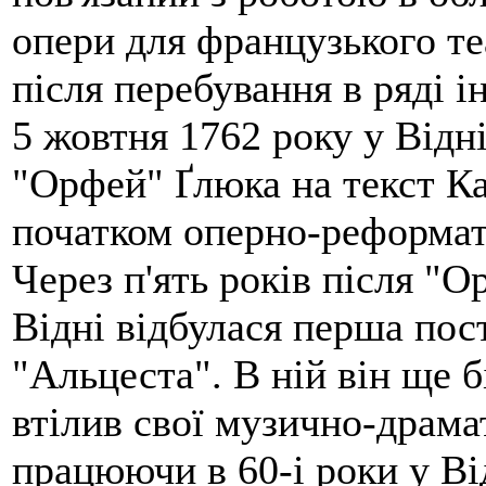
опери для французького теа
після перебування в ряді і
5 жовтня 1762 року у Відн
"Орфей" Ґлюка на текст Ка
початком оперно-реформато
Через п'ять років після "О
Відні відбулася перша пос
"Альцеста". В ній він ще 
втілив свої музично-драм
працюючи в 60-і роки у Від