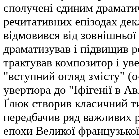
сполучені єдиним драмати
речитативних епізодах дек
відмовився від зовнішньої 
драматизував і підвищив р
трактував композитор і ув
"вступний огляд змісту" (о
увертюра до "Іфігенії в Авл
Ґлюк створив класичний т
передбачив ряд важливих р
епохи Великої французької