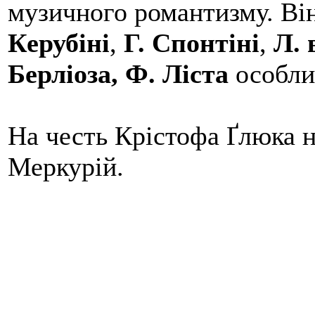
музичного романтизму. Він
Керубіні
,
Г. Спонтіні
,
Л. 
Берліоза, Ф. Ліста
особли
На честь Крістофа Ґлюка н
Меркурій.