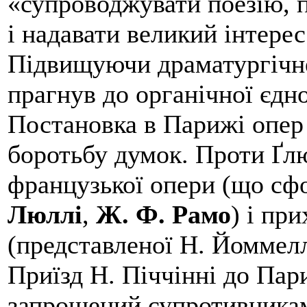
«супроводжувати поезію, 
і надавати великий інтере
Підвищуючи драматургічне
прагнув до органічної єдно
Постановка в Парижі опер
боротьбу думок. Проти Ґл
французької опери (що сф
Люллі
,
Ж. Ф. Рамо
) і пр
(представленої Н. Йоммелл
Приїзд Н. Піччінні до Пар
запрошений супротивникам