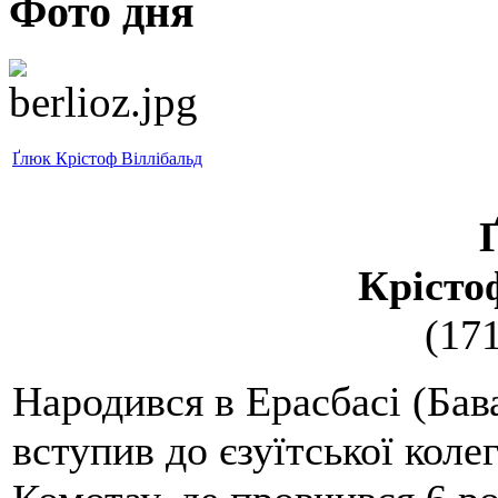
Фото дня
Ґлюк Крістоф Віллібальд
Крісто
(17
Народився в Ерасбасі (Бава
вступив до єзуїтської колег