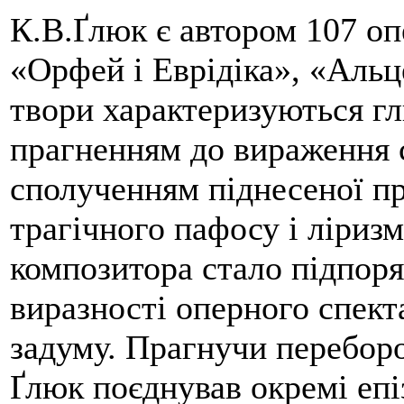
К.В.Ґлюк є автором 107 оп
«Орфей і Еврідіка», «Альце
твори характеризуються г
прагненням до вираження 
сполученням піднесеної п
трагічного пафосу і ліриз
композитора стало підпоря
виразності оперного спек
задуму. Прагнучи перебор
Ґлюк поєднував окремі епі