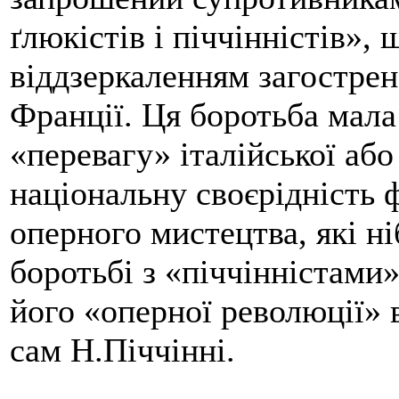
ґлюкістів і піччінністів», 
віддзеркаленням загострен
Франції. Ця боротьба мала
«перевагу» італійської або
національну своєрідність 
оперного мистецтва, які н
боротьбі з «піччінністами
його «оперної революції» в
сам Н.Піччінні.