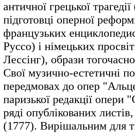
античної грецької трагедії
підготовці оперної реформ
французьких енциклопедист
Руссо) і німецьких просвіти
Лессінг), образи тогочасно
Свої музично-естетичні по
передмовах до опер "Альце
паризької редакції опери "
ряді опублікованих листів,
(1777). Вирішальним для т