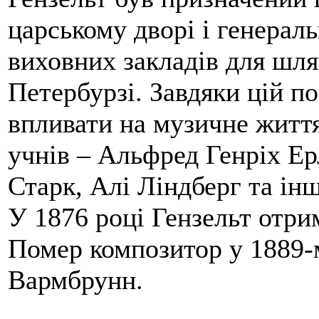
царському дворі і генерал
виховних закладів для шля
Петербурзі.
Завдяки цій по
впливати на музичне життя
учнів – Альфред Генріх Ерл
Старк, Алі Ліндберг та інш
У 1876 році Гензельт отри
Помер композитор у 1889-м
Вармбрунн.