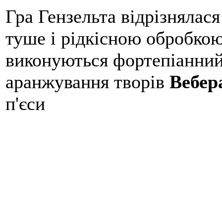
Гра Гензельта відрізнялас
туше і рідкісною обробко
виконуються
фортепіанний
аранжування творів
Вебер
п'єси