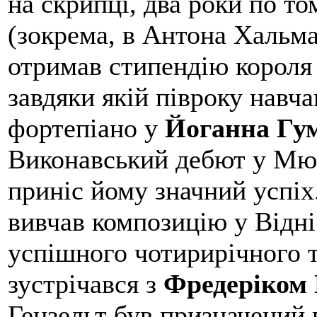
на скрипці, два роки по то
(зокрема, в Антона Хальм
отримав стипендію короля 
завдяки якій
півроку
навча
фортепіано у
Йоганна Гу
Виконавський
дебют у Мюн
приніс йому значний успіх
вивчав композицію у Відні
успішного чотирирічного т
зустрічався з
Фредеріком
Гензельт був призначений 