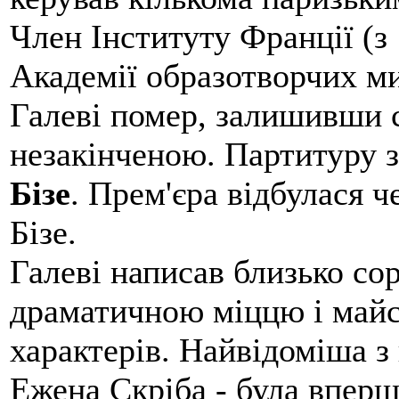
Член Інституту Франції (з
Академії образотворчих ми
Галеві помер, залишивши 
незакінченою. Партитуру з
Бізе
. Прем'єра відбулася ч
Бізе.
Галеві написав близько со
драматичною міццю і майс
характерів. Найвідоміша з 
Ежена Скріба - була вперш