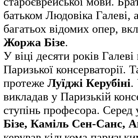
староєврейської мови. Брат
батьком Людовіка Галеві, 
багатьох відомих опер, в
Жоржа Бізе
.
У віці десяти років Галеві
Паризької консерваторії. Т
протеже
Луїджі Керубіні
.
викладав у Паризькій консе
ступінь професора. Серед 
Бізе, Каміль Сен-Санс, 
керував кількома паризьки