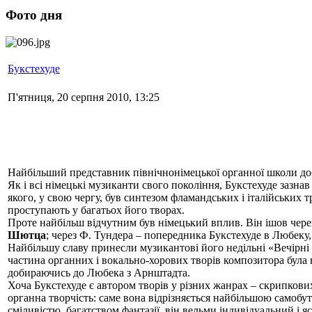
Фото дня
Букстехуде
П'ятниця, 20 серпня 2010, 13:25
Найбільший представник північнонімецької органної школи доб
Як і всі німецькі музиканти свого покоління, Букстехуде зазна
якого, у свою чергу, був синтезом фламандських і італійських т
проступають у багатьох його творах.
Проте найбільш відчутним був німецький вплив. Він ішов через
Шютца
; через Ф. Тундера – попередника Букстехуде в Любеку, 
Найбільшу славу принесли музикантові його недільні «Вечірні 
частина органних і вокально-хорових творів композитора була 
добираючись до Любека з Арнштадта.
Хоча Букстехуде є автором творів у різних жанрах – скрипкових
органна творчість: саме вона відрізняється найбільшою самоб
сміливістю, багатством фантазії, він вельми індивідуальний і