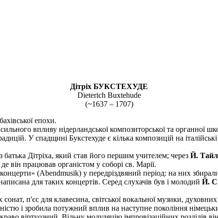
Дітріх БУКСТЕХУДЕ
Dieterich Buxtehude
(~1637 – 1707)
ахівської епохи.
в сильного впливу нідерландської композиторської та органної ш
радицій. У спадщині Букстехуде є кілька композицій на італійськ
 батька Дітріха, який став його першим учителем; через
Й. Тайл
де він працював органістом у соборі св. Марії.
концерти» (Abendmusik) у передріздвяний період: на них збирали
написана для таких концертів. Серед слухачів був і молодий
Й. С
 сонат, п'єс для клавесина, світської вокальної музики, духовних
утністю і зробила потужний вплив на наступне покоління німецьк
 яскраво віртуозний. Вільну модуляцію імпровізаційних розділів 