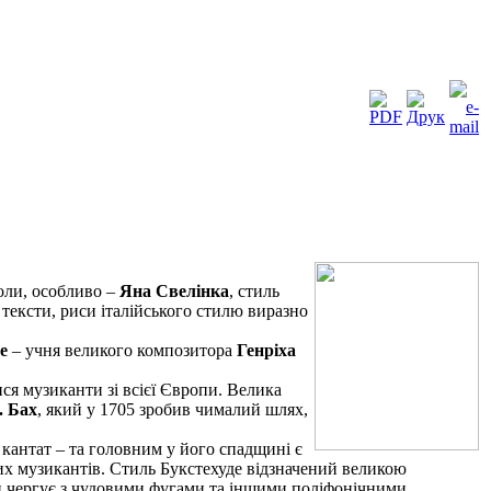
коли, особливо –
Яна Свелінка
, стиль
і тексти, риси італійського стилю виразно
е
– учня великого композитора
Генріха
ся музиканти зі всієї Європи. Велика
. Бах
, який у 1705 зробив чималий шлях,
 кантат – та головним у його спадщині є
их музикантів. Стиль Букстехуде відзначений великою
він чергує з чудовими фугами та іншими поліфонічними