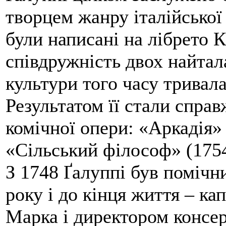
творцем жанру італійської
були написані на лібрето 
співдружність двох найта
культури того часу тривала
Результатом її стали справ
комічної опери: «Аркадія» 
«Сільський філософ» (1754
З 1748 Ґалуппі був помічн
року і до кінця життя – к
Марка і директором консерв