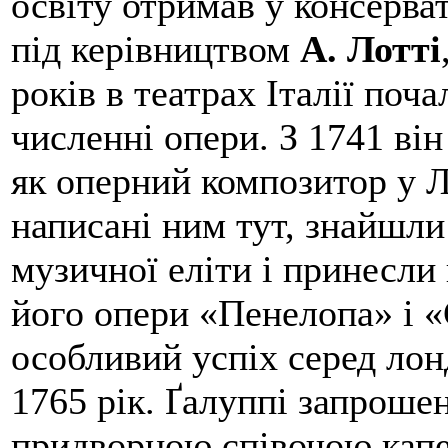
освіту отримав у консерват
під керівництвом
А. Лотті
років в театрах Італії поч
численні опери. З 1741 ві
як оперний композитор у Л
написані ним тут, знайшли
музичної еліти і принесли
його опери «Пенелопа» і 
особливий успіх серед лон
1765 рік. Ґалуппі запроше
придворною співочою капел