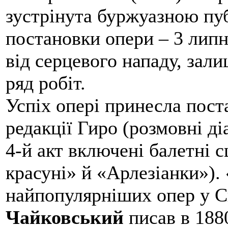
зустрінута буржуазною пуб
постановки опери – 3 лип
від серцевого нападу, за
ряд робіт.
Успіх опері принесла поста
редакції Гиро (розмовні ді
4-й акт включені балетні с
красуні» й «Арлезіанки»).
найпопулярніших опер у Св
Чайковський
писав в 188