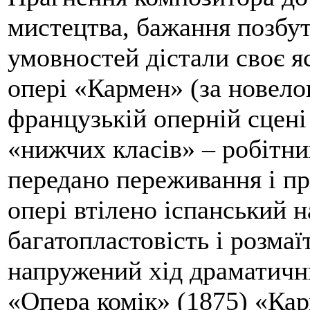
мистецтва, бажання позбу
умовностей дістали своє я
опері «Кармен» (за новел
французькій оперній сцен
«нижчих класів» – робітниц
передано переживання і пр
опері втілено іспанський 
багатопластовість і розмаї
напружений хід драматични
«Опера комік» (1875) «Кар