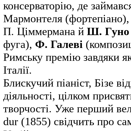
консерваторію, де займався
Мармонтеля (фортепіано), 
П. Ціммермана й
Ш. Гуно
фуга),
Ф. Галеві
(композиц
Римську премію завдяки як
Італії.
Блискучий піаніст, Бізе ві
діяльності, цілком присвя
творчості. Уже перший вел
dur (1855) свідчить про с