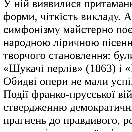
У ній виявилися притаманн
форми, чіткість викладу. 
симфонізму майстерно по
народною ліричною пісенніс
творчого становлення: бул
«Шукачі перлів» (1863) і «
Обидві опери не мали успі
Події франко-прусської ві
ствердженню демократични
прагнень до правдивого, р