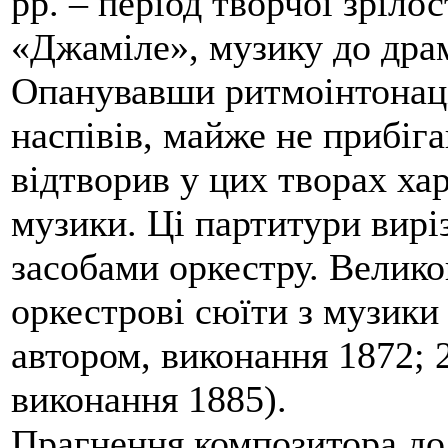
рр. – період творчої зрілос
«Джаміле», музику до драм
Опанувавши ритмоінтонаці
наспівів, майже не прибіг
відтворив у цих творах хар
музики. Ці партитури вирі
засобами оркестру. Велик
оркестрові сюїти з музики
автором, виконання 1872; 
виконання 1885).
Прагнення композитора до