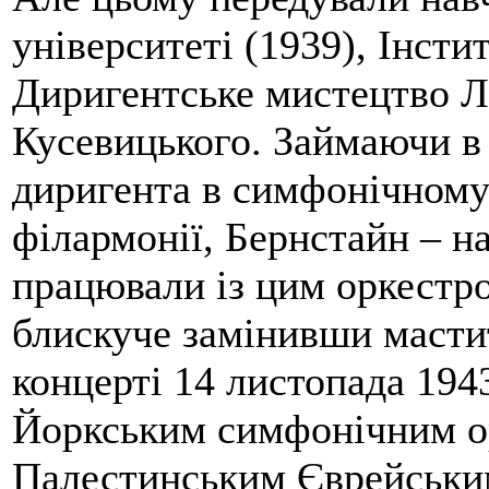
університеті (1939), Інсти
Диригентське мистецтво Л
Кусевицького. Займаючи в
диригента в симфонічному
філармонії, Бернстайн – н
працювали із цим оркестро
блискуче замінивши масти
концерті 14 листопада 194
Йоркським симфонічним ор
Палестинським Єврейськи