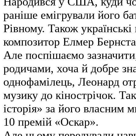
Народився у США, куди ч
раніше емігрували його ба
Рівному. Також українські 
композитор Елмер Бернста
Але поспішаємо зазначити
родичами, хоча й добре зна
однофамілець, Леонард от
музику до кінострічок. Та
історія» за його власним 
10 премій «Оскар».
Але цьому передували нав