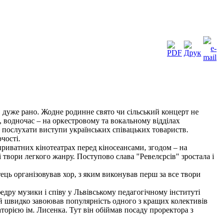
ив дуже рано. Жодне родинне свято чи сільський концерт не
і, водночас – на оркестровому та вокальному відділах
 послухати виступи українських співацьких товариств.
чості.
приватних кінотеатрах перед кіносеансами, згодом – на
 твори легкого жанру. Поступово слава "Ревелєрсів" зростала і
ець організовував хор, з яким виконував перш за все твори
едру музики і співу у Львівському педагогічному інституті
ий швидко завоював популярність одного з кращих колективів
аторією ім. Лисенка. Тут він обіймав посаду проректора з