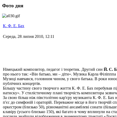
Фото дня
К. Ф. Е. Бах
Середа, 28 липня 2010, 12:11
Німецький композитор, педагог і теоретик. Другий син
Й. С. 
про нього так: «Він батько, ми – діти». Музика Карла Філіппп
Музиці навчався, головним чином, у свого батька. В роки юнос
публічних концертів.
Більшу частину свого творчого життя К. Ф. Е. Бах перебував пі
натиску». У стилістичному плані творчість композитора зазвича
За свою більш ніж півстолітню кар'єру музиканта К. Ф. Е. Бах н
п'єс до симфоній і ораторій. Переважне місце в його творчій с
оркестром (близько 50), різноманітні ансамблеві сонати (більше
клавіру (усього близько 150), які багато в чому вплинули на 
погляди знайшли відображення в знаменитому трактаті «Досвід 