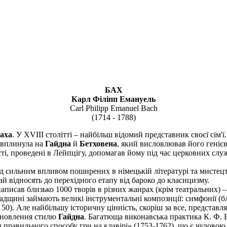
БАХ
Карл Філіпп Емануель
Carl Philipp Emanuel Bach
(1714 - 1788)
Баха
. У XVIII столітті – найбільш відомий представник своєї сім'ї
а вплинула на
Гайдна
й
Бетховена
, який висловлював його геніє
ті, проведені в Лейпцігу, допомагав йому під час церковних служ
д сильним впливом поширених в німецькій літературі та мистецтв
й відносять до перехідного етапу від бароко до класицизму.
аписав близько 1000 творів в різних жанрах (крім театральних) –
падщині займають великі інструментальні композиції: симфонії (бл
 50). Але найбільшу історичну цінність, скоріш за все, представ
становлення стилю
Гайдна
. Багатюща виконавська практика К. Ф. Е
правильного способу гри на клавірі» (1753-1762), що є чудовою