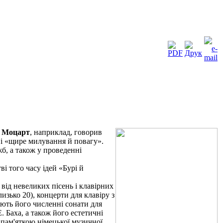
.
Моцарт
, наприклад, говорив
ві «щире милування й повагу».
б, а також у проведенні
і того часу ідей «Бурі й
 від невеликих пісень і клавірних
изько 20), концерти для клавіру з
ляють його численні сонати для
. Баха, а також його естетичні
 пам'яткою німецької музичної